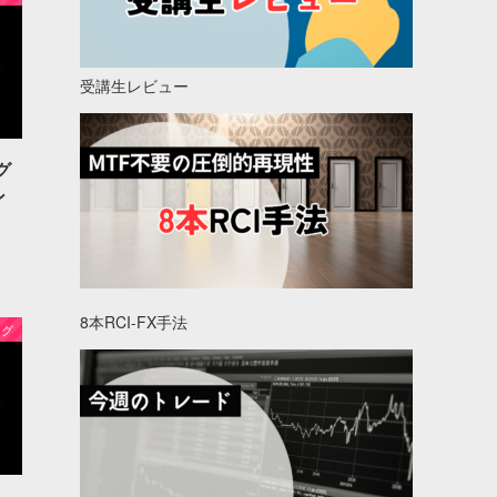
受講生レビュー
グ
ン
8本RCI-FX手法
ング