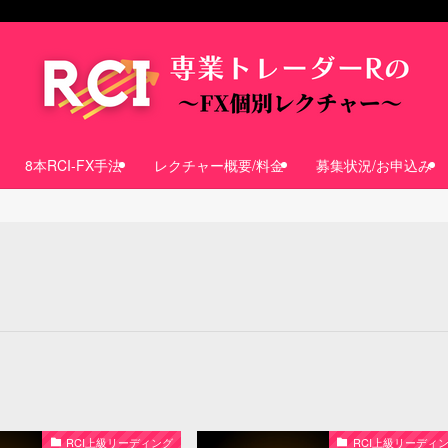
8本RCI-FX手法
レクチャー概要/料金
募集状況/お申込み
RCI上級リーディング
RCI上級リーディ