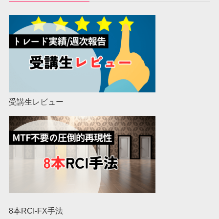
受講生レビュー
8本RCI-FX手法