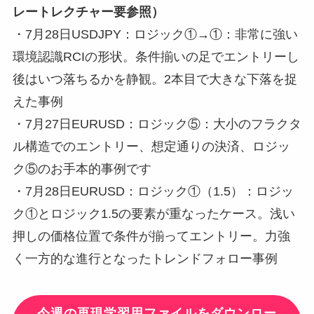
レートレクチャー要参照）
・7月28日USDJPY：ロジック①→①：非常に強い
環境認識RCIの形状。条件揃いの足でエントリーし
後はいつ落ちるかを静観。2本目で大きな下落を捉
えた事例
・7月27日EURUSD：ロジック⑤：大小のフラクタ
ル構造でのエントリー、想定通りの決済、ロジッ
ク⑤のお手本的事例です
・7月28日EURUSD：ロジック①（1.5）：ロジッ
ク①とロジック1.5の要素が重なったケース。浅い
押しの価格位置で条件が揃ってエントリー。力強
く一方的な進行となったトレンドフォロー事例
今週の再現学習用ファイルをダウンロー