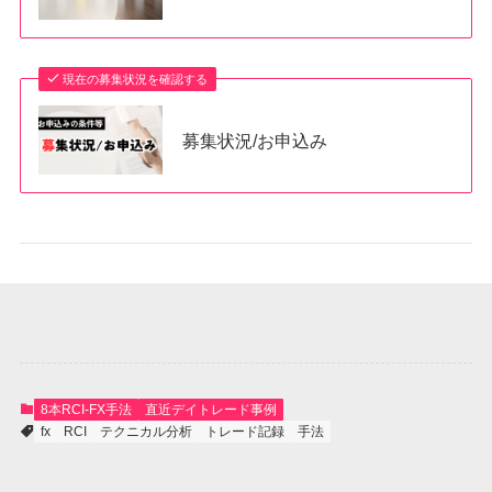
現在の募集状況を確認する
募集状況/お申込み
8本RCI-FX手法
直近デイトレード事例
fx
RCI
テクニカル分析
トレード記録
手法