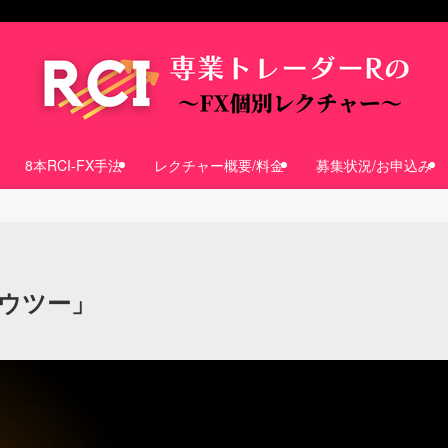
8本RCI-FX手法
レクチャー概要/料金
募集状況/お申込み
ハウツー」