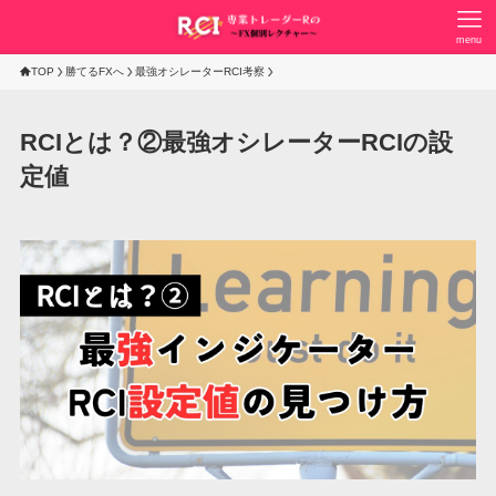
menu
TOP
勝てるFXへ
最強オシレーターRCI考察
RCIとは？②最強オシレーターRCIの設
定値